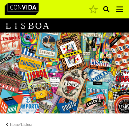
Pesquisar
Main Navigation
L
I
S
B
O
A
/
Home
Lisboa