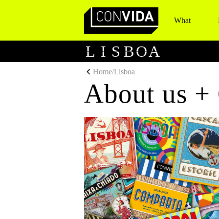
What
Main Navigation
L
I
S
B
O
A
Home
/
Lisboa
About us + 