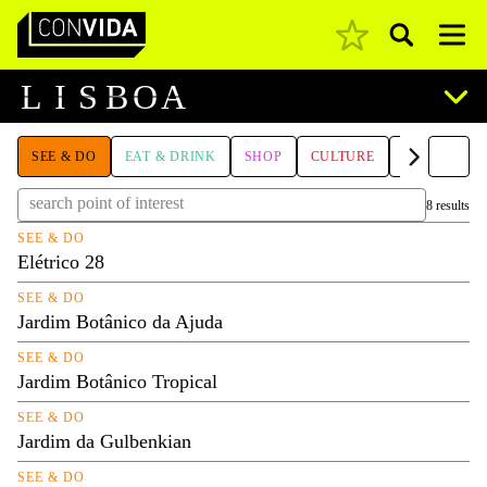
Pesquisar
Main Navigation
L
I
S
B
O
A
SEE & DO
EAT & DRINK
SHOP
CULTURE
SLEEP
A
8 results
SEE & DO
Elétrico 28
SEE & DO
Jardim Botânico da Ajuda
SEE & DO
Jardim Botânico Tropical
SEE & DO
Jardim da Gulbenkian
SEE & DO