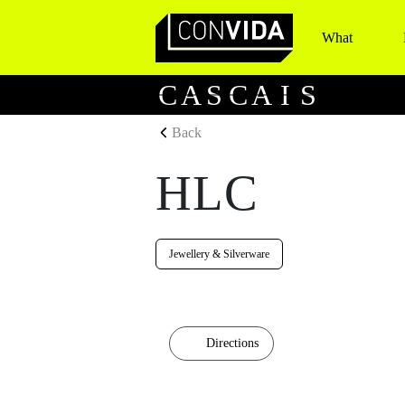
What
Main Navigation
C
A
S
C
A
I
S
Back
HLC
Jewellery & Silverware
Directions