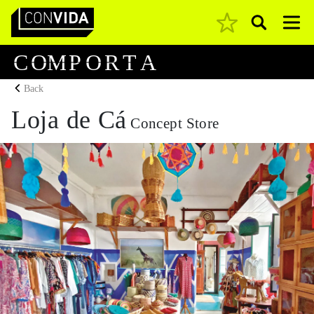
Pesquisar
Main Navigation
C
O
M
P
O
R
T
A
Back
Loja de Cá
Concept Store