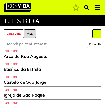
Pesquisar
Main Navigation
L
I
S
B
O
A
CULTURE
ALL
12 results
CULTURE
Arco da Rua Augusta
CULTURE
Basílica da Estrela
CULTURE
Castelo de São Jorge
CULTURE
Igreja de São Roque
CULTURE