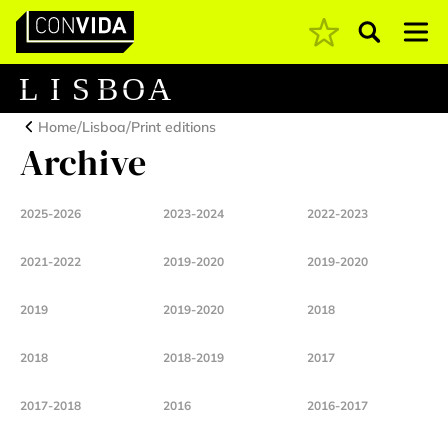
Pesquisar
Main Navigation
L
I
S
B
O
A
/
/
Home
Lisboa
Print editions
Archive
2025-2026
2023-2024
2022-2023
2021-2022
2019-2020
2019-2020
2019
2019-2020
2018
2018
2018-2019
2017
2017-2018
2016
2016-2017